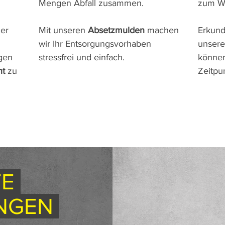
Mengen Abfall zusammen.
zum Wo
er
Mit unseren
Absetzmulden
machen
Erkund
wir Ihr Entsorgungsvorhaben
unsere
ngen
stressfrei und einfach.
können
ht
zu
Zeitpu
TE
NGEN