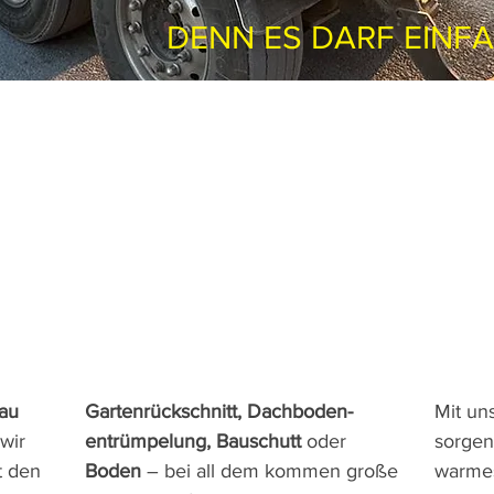
DENN ES DARF EINF
au
Gartenrückschnitt, Dachboden-
​Mit u
wir
entrümpelung, Bauschutt
oder
sorgen 
t den
Boden
– bei all dem kommen große
warmes