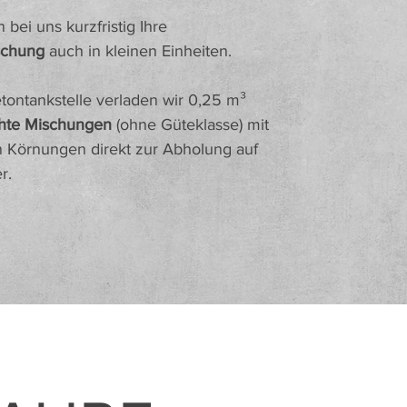
ei uns kurzfristig Ihre
schung
auch in kleinen Einheiten.
tontankstelle verladen wir 0,25 m³
hte Mischungen
(ohne Güteklasse) mit
 Körnungen direkt zur Abholung auf
r.